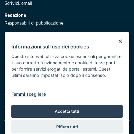
Scrivici:
email
Redazione
Responsabili di pubblicazione
Protezione civile
×
Vai al sito di Protezione Civile Puglia
Informazioni sull'uso dei cookies
Iniziativa finanziata con risorse del POR Puglia 2014/2020 -
Questo sito web utilizza cookie essenziali per garantire
Asse XI
il suo corretto funzionamento e cookie di terze parti
per fornire servizi erogati da portali esterni. Questi
ultimi saranno impostati solo dopo il consenso.
Note legali
Cookie e privacy
Atti di notifica
Fammi scegliere
Feed RSS
Servizi Intranet
Accetta tutti
Rifiuta tutti
© Regione Puglia