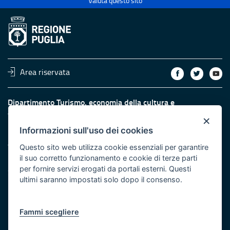
Valuta questo sito
Area riservata
Dipartimento Turismo, economia della cultura e
valorizzazione del territorio
×
Informazioni sull'uso dei cookies
Fiera del Levante Pad. 107, Lungomare Starita - 70132 Bari
Telefono: + 39 080 5405615
Questo sito web utilizza cookie essenziali per garantire
il suo corretto funzionamento e cookie di terze parti
Fax: +39 080 5405667
per fornire servizi erogati da portali esterni. Questi
Scrivici:
email
-
PEC
ultimi saranno impostati solo dopo il consenso.
Eventi e Stampa
Ufficio Stampa della Giunta
Press Regione
Fammi scegliere
Logo e identità regionale