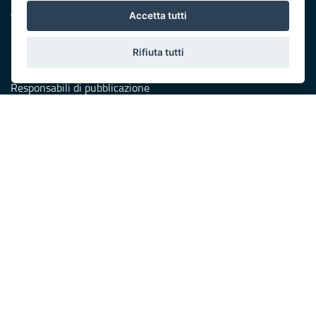
Accessibilità
Accetta tutti
Dichiarazione di accessibilità
Obiettivi di accessibilità
Rifiuta tutti
Redazione
Responsabili di pubblicazione
Protezione civile
Vai al sito di Protezione Civile Puglia
Iniziativa finanziata con risorse del POR Puglia 2014/2020 -
Asse XI
Note legali
Cookie e privacy
Amministrazione trasparente
Atti di notifica
Feed RSS
Servizi intranet