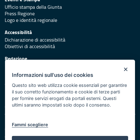
Ufficio stampa della Giunta
Press Regione
Logo e identità regionale
Accessibilità
Dichiarazione di accessibilità
Obiettivi di accessibilità
Redazione
Responsabili di pubblicazione
×
Informazioni sull'uso dei cookies
Protezione civile
Vai al sito di Protezione Civile Puglia
Questo sito web utilizza cookie essenziali per garantire
il suo corretto funzionamento e cookie di terze parti
Iniziativa finanziata con risorse del POR Puglia 2014/2020 -
per fornire servizi erogati da portali esterni. Questi
Asse XI
ultimi saranno impostati solo dopo il consenso.
Note legali
Fammi scegliere
Cookie e privacy
Amministrazione trasparente