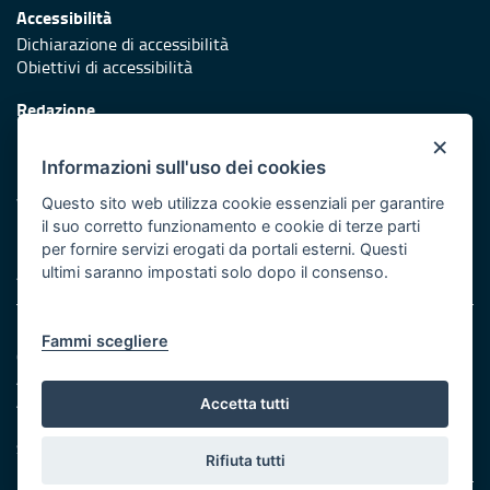
Accessibilità
Dichiarazione di accessibilità
Obiettivi di accessibilità
Redazione
Responsabili di pubblicazione
×
Informazioni sull'uso dei cookies
Protezione civile
Vai al sito di Protezione Civile Puglia
Questo sito web utilizza cookie essenziali per garantire
il suo corretto funzionamento e cookie di terze parti
Iniziativa finanziata con risorse del POR Puglia 2014/2020 -
per fornire servizi erogati da portali esterni. Questi
Asse XI
ultimi saranno impostati solo dopo il consenso.
Note legali
Fammi scegliere
Cookie e privacy
Amministrazione trasparente
Atti di notifica
Accetta tutti
Feed RSS
Servizi Intranet
Rifiuta tutti