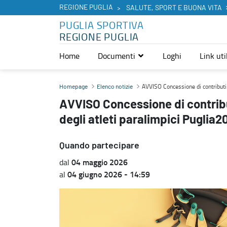
REGIONE PUGLIA
SALUTE, SPORT E BUONA VITA
PUGLIA SPORTIVA
REGIONE PUGLIA
Home
Documenti
Loghi
Link util
AVVISO Concessione di contributi a favore della pratica sportiva de
AVVISO Concessione di contributi 
Homepage
Elenco notizie
AVVISO Concessione di contribut
degli atleti paralimpici Puglia2
Quando partecipare
04 maggio 2026
dal
04 giugno 2026 - 14:59
al