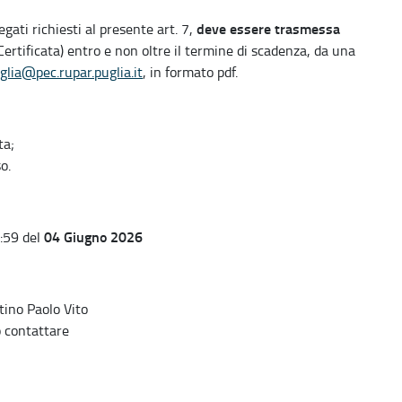
deve essere trasmessa
legati richiesti al presente art. 7,
ertificata) entro e non oltre il termine di scadenza, da una
glia@pec.rupar.puglia.it
, in formato pdf.
ta;
o.
04 Giugno 2026
9:59 del
tino Paolo Vito
o contattare