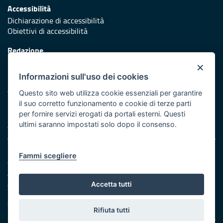
Accessibilità
Dichiarazione di accessibilità
Obiettivi di accessibilità
Redazione
Responsabili di pubblicazione
×
Informazioni sull'uso dei cookies
Protezione civile
Vai al sito di Protezione Civile Puglia
Questo sito web utilizza cookie essenziali per garantire
il suo corretto funzionamento e cookie di terze parti
Iniziativa finanziata con risorse del POR Puglia 2014/2020 -
per fornire servizi erogati da portali esterni. Questi
Asse XI
ultimi saranno impostati solo dopo il consenso.
Note legali
Fammi scegliere
Cookie e privacy
Amministrazione trasparente
Atti di notifica
Accetta tutti
Feed RSS
Servizi Intranet
Rifiuta tutti