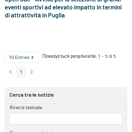
eventi sportivi ad elevato impatto in termini
di attrattività in Puglia
Показується результатів: 1 - 5 із 5.
10 Entries
На сторінку
1
Попередні сторінка
Наступна сторінка
Сторінка
Cerca tra le notizie
Ricerca testuale