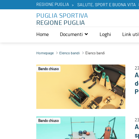
REGIONE PUGLIA
SALUTE, SPORT E BUONA VITA
PUGLIA SPORTIVA
REGIONE PUGLIA
Home
Documenti
Loghi
Link util
Elenco bandi - Puglia Sportiva
Elenco bandi
Homepage
Elenco bandi
23
Bando chiuso
A
d
P
23
Bando chiuso
A
s