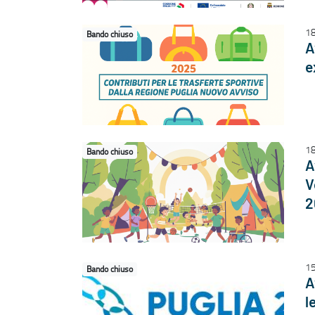
1
Bando chiuso
A
e
1
Bando chiuso
A
V
2
1
Bando chiuso
A
l