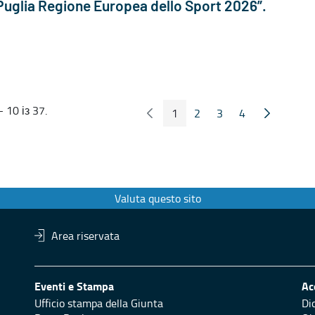
Puglia Regione Europea dello Sport 2026”.
 10 із 37.
1
2
3
4
Попередні сторінка
Наступна 
Сторінка
Сторінка
Сторінка
Сторінка
Valuta questo sito
Area riservata
Eventi e Stampa
Ac
Ufficio stampa della Giunta
Di