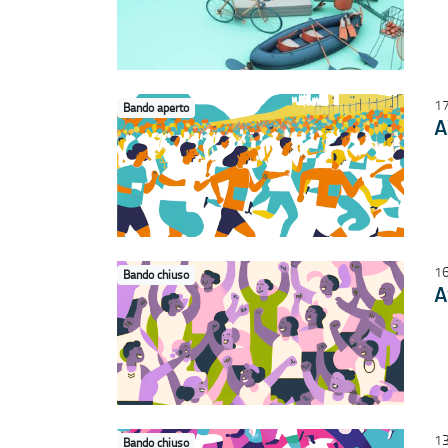
17
Bando aperto
A
16
Bando chiuso
A
13
Bando chiuso