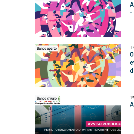
A
-
1
Bando aperto
O
e
d
15
Bando chiuso
A