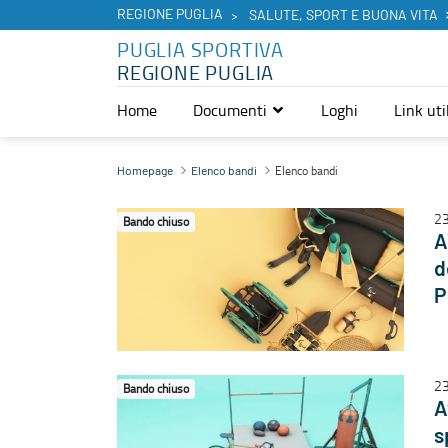
REGIONE PUGLIA
SALUTE, SPORT E BUONA VITA
PUGLIA SPORTIVA
REGIONE PUGLIA
Home
Documenti
Loghi
Link util
Elenco bandi - Puglia Sportiva
Elenco bandi
Homepage
Elenco bandi
23
Bando chiuso
A
d
P
23
Bando chiuso
A
s