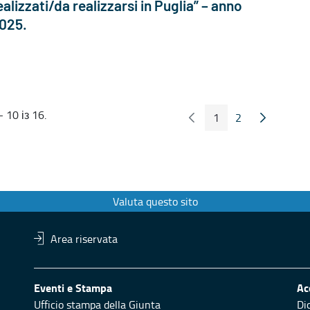
ealizzati/da realizzarsi in Puglia” – anno
025.
 10 із 16.
1
2
Попередні сторінка
Наступна 
Сторінка
Сторінка
Valuta questo sito
Area riservata
Eventi e Stampa
Ac
Ufficio stampa della Giunta
Di