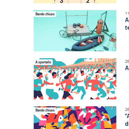
11
Bando chiuso
A
t
2
A sportello
A
2
Bando chiuso
“
d