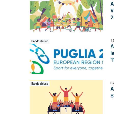
A
V
2
1
Bando chiuso
A
l
“
8 
Bando chiuso
A
S