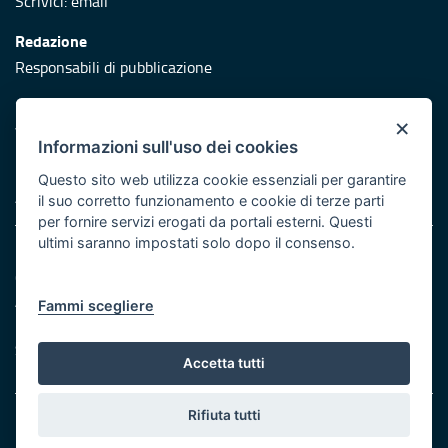
Scrivici:
email
Redazione
Responsabili di pubblicazione
Protezione civile
×
Vai al sito di Protezione Civile Puglia
Informazioni sull'uso dei cookies
Iniziativa finanziata con risorse del POR Puglia 2014/2020 -
Questo sito web utilizza cookie essenziali per garantire
Asse XI
il suo corretto funzionamento e cookie di terze parti
per fornire servizi erogati da portali esterni. Questi
ultimi saranno impostati solo dopo il consenso.
Note legali
Cookie e privacy
Atti di notifica
Fammi scegliere
Feed RSS
Servizi Intranet
Accetta tutti
Rifiuta tutti
© Regione Puglia