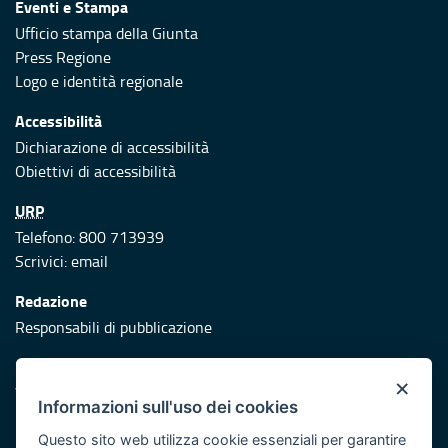
Eventi e Stampa
Ufficio stampa della Giunta
Press Regione
Logo e identità regionale
Accessibilità
Dichiarazione di accessibilità
Obiettivi di accessibilità
URP
Telefono: 800 713939
Scrivici:
email
Redazione
Responsabili di pubblicazione
Protezione civile
×
Vai al sito di Protezione Civile Puglia
Informazioni sull'uso dei cookies
Iniziativa finanziata con risorse del POR Puglia 2014/2020 -
Questo sito web utilizza cookie essenziali per garantire