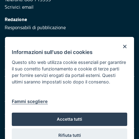
Scrivici:
email
Redazione
Responsabili di pubblicazione
Protezione civile
×
Vai al sito di Protezione Civile Puglia
Informazioni sull'uso dei cookies
Iniziativa finanziata con risorse del POR Puglia 2014/2020 -
Questo sito web utilizza cookie essenziali per garantire
Asse XI
il suo corretto funzionamento e cookie di terze parti
per fornire servizi erogati da portali esterni. Questi
ultimi saranno impostati solo dopo il consenso.
Note legali
Cookie e privacy
Atti di notifica
Fammi scegliere
Feed RSS
Servizi Intranet
Accetta tutti
Rifiuta tutti
© Regione Puglia