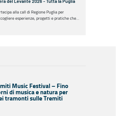
era del Levante 2026 - Tutta la Puglia
rtecipa alla call di Regione Puglia per
ccogliere esperienze, progetti e pratiche che
ntribuiranno all'attuazione del Programma
miti Music Festival – Fino
orni di musica e natura per
ei tramonti sulle Tremiti