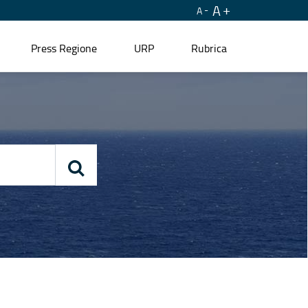
A
A
Press Regione
URP
Rubrica