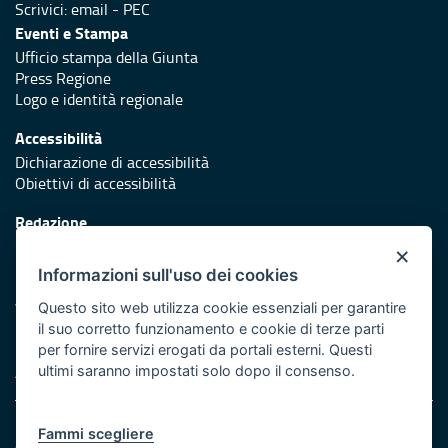
Scrivici:
email
-
PEC
Eventi e Stampa
Ufficio stampa della Giunta
Press Regione
Logo e identità regionale
Accessibilità
Dichiarazione di accessibilità
Obiettivi di accessibilità
Redazione
Responsabili di pubblicazione
×
Informazioni sull'uso dei cookies
Protezione civile
Vai al sito di Protezione Civile Puglia
Questo sito web utilizza cookie essenziali per garantire
il suo corretto funzionamento e cookie di terze parti
Iniziativa finanziata con risorse del POR Puglia 2014/2020 -
per fornire servizi erogati da portali esterni. Questi
Asse XI
ultimi saranno impostati solo dopo il consenso.
Note legali
Fammi scegliere