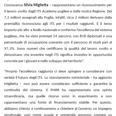
Conoscenza
Silvia Miglietta
– rappresentano un riconoscimento per
il lavoro svolto dagli ITS Academy pugliesi e dalla nostra Regione. Dei
7,2 milioni assegnati alla Puglia, infatti, circa 2 milioni derivano dalla
premialità riconosciuta agli ITS per i risultati raggiunti. È il terzo
importo più alto a livello nazionale e conferma l'eccellenza del sistema
pugliese, che ha visto premiati 24 percorsi, con 818 diplomati e una
percentuale di occupazione coerente con il percorso di studi pari al
97,3%. Sono numeri che certificano la qualità del lavoro svolto e
dimostrano che investire negli ITS significa investire in opportunità
concrete per i giovani e nello sviluppo del territorio”.
“Proprio l’eccellenza raggiunta ci deve spingere a considerare con
serietà il futuro degli ITS. Lo stanziamento ministeriale – ha aggiunto
Miglietta – non può essere considerato sufficiente a garantire la
continuità del sistema. Il PNRR ha rappresentato una spinta
straordinaria, ma quelle risorse sono in esaurimento e non
rappresentano una fonte di finanziamento stabile. Per questo,
abbiamo chiesto e continueremo a chiedere al Governo un impegno
strutturale: così come scuola e università possono contare su