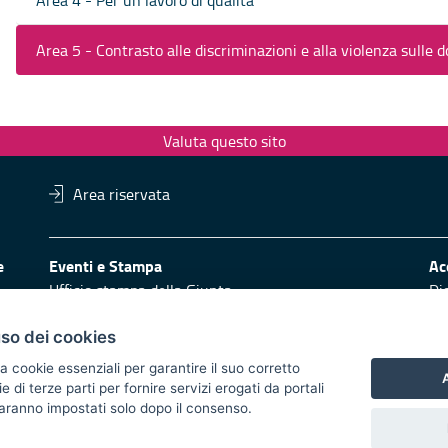
Area 5 - Contrasto alle discriminazioni e alla violenza sulle 
Valuta questo sito
Area riservata
ere
Eventi e Stampa
Ac
Ufficio stampa della Giunta
Di
Press Regione
Obi
Logo e identità regionale
uso dei cookies
Redazione
Pr
a cookie essenziali per garantire il suo corretto
A
di terze parti per fornire servizi erogati da portali
Responsabili di pubblicazione
Vai
 saranno impostati solo dopo il consenso.
 2014/2020 - Asse XI