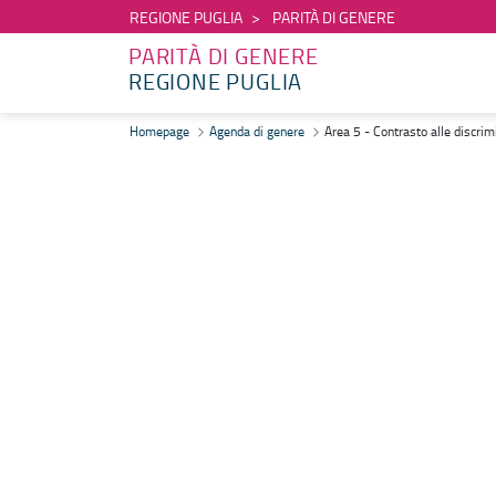
REGIONE PUGLIA
PARITÀ DI GENERE
PARITÀ DI GENERE
REGIONE PUGLIA
Area 5 - Contrasto alle discriminazioni e alla violenza sulle donne 
Homepage
Agenda di genere
Area 5 - Contrasto alle discrim