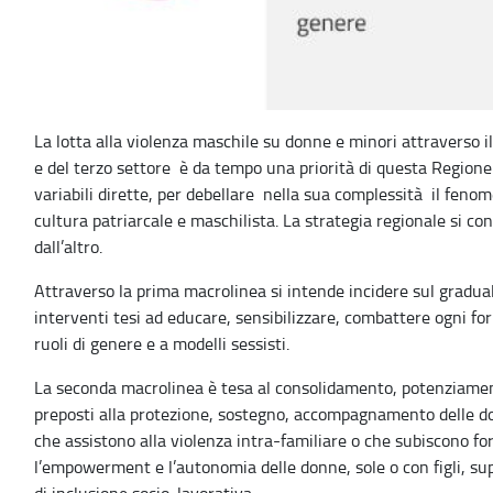
La lotta alla violenza maschile su donne e minori attraverso il 
e del terzo settore è da tempo una priorità di questa Regione. 
variabili dirette, per debellare nella sua complessità il fen
cultura patriarcale e maschilista. La strategia regionale si c
dall’altro.
Attraverso la prima macrolinea si intende incidere sul gradu
interventi tesi ad educare, sensibilizzare, combattere ogni for
ruoli di genere e a modelli sessisti.
La seconda macrolinea è tesa al consolidamento, potenziament
preposti alla protezione, sostegno, accompagnamento delle do
che assistono alla violenza intra-familiare o che subiscono fo
l’empowerment e l’autonomia delle donne, sole o con figli, sup
di inclusione socio-lavorativa.