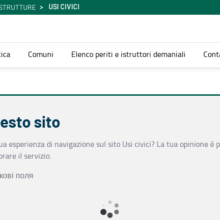
USI CIVICI
ASTRUTTURE
ica
Comuni
Elenco periti e istruttori demaniali
Cont
esto sito
a esperienza di navigazione sul sito Usi civici? La tua opinione è pr
rare il servizio.
кові поля