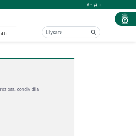
A
A
atti
eziosa, condividila 