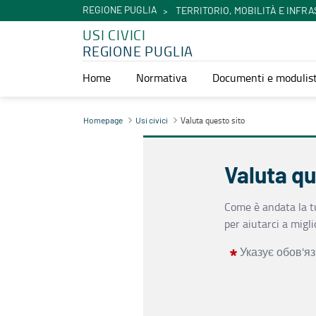
REGIONE PUGLIA
TERRITORIO, MOBILITÀ E INFR
USI CIVICI
REGIONE PUGLIA
Home
Normativa
Documenti e modulist
Valuta questo sito - Usi civici
Valuta questo sito
Homepage
Usi civici
Valuta qu
Come è andata la tu
per aiutarci a miglio
Указує обов'яз