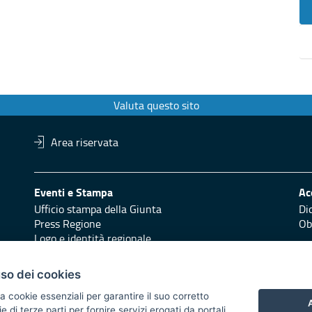
Valuta questo sito
Area riservata
Eventi e Stampa
Ac
Ufficio stampa della Giunta
Di
Press Regione
Obi
Logo e identità regionale
Redazione
Pr
uso dei cookies
Responsabili di pubblicazione
Vai
a cookie essenziali per garantire il suo corretto
A
 2014/2020 - Asse XI
di terze parti per fornire servizi erogati da portali