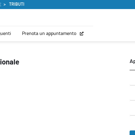
TRIBUTI
E
uenti
Prenota un appuntamento
ionale
A