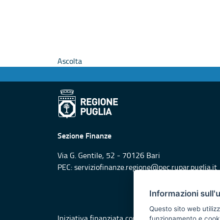
Ascolta
Sezione Finanze
Via G. Gentile, 52 - 70126 Bari
PEC:
serviziofinanze.regione@pec.rupar.puglia.it
Informazioni sull'
Questo sito web utilizz
Iniziativa finanziata con risorse del POR Puglia
funzionamento e cookie 