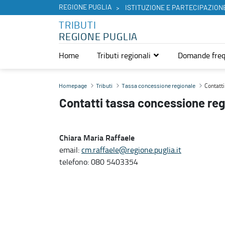
REGIONE PUGLIA
ISTITUZIONE E PARTECIPAZION
TRIBUTI
REGIONE PUGLIA
Home
Tributi regionali
Domande freq
Contatti - Tributi
Contatti
Homepage
Tributi
Tassa concessione regionale
Contatti tassa concessione reg
Chiara Maria Raffaele
email:
cm.raffaele@regione.puglia.it
telefono: 080 5403354