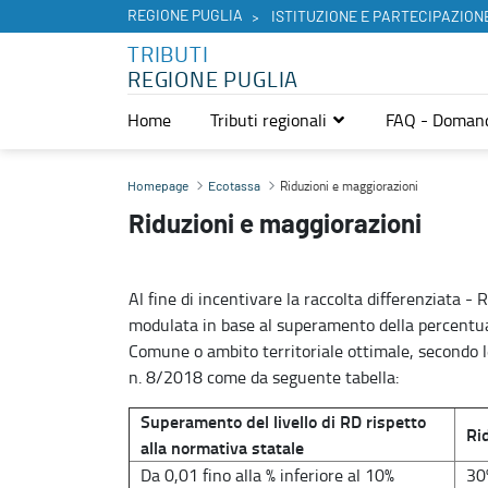
REGIONE PUGLIA
ISTITUZIONE E PARTECIPAZION
TRIBUTI
REGIONE PUGLIA
Home
Tributi regionali
FAQ - Domand
Riduzioni e maggiorazioni - Tributi
Riduzioni e maggiorazioni
Homepage
Ecotassa
Riduzioni e maggiorazioni
Al fine di incentivare la raccolta differenziata - R
modulata in base al superamento della percentua
Comune o ambito territoriale ottimale, secondo le
n. 8/2018 come da seguente tabella:
Superamento del livello di RD rispetto
Ri
alla normativa statale
Da 0,01 fino alla % inferiore al 10%
30