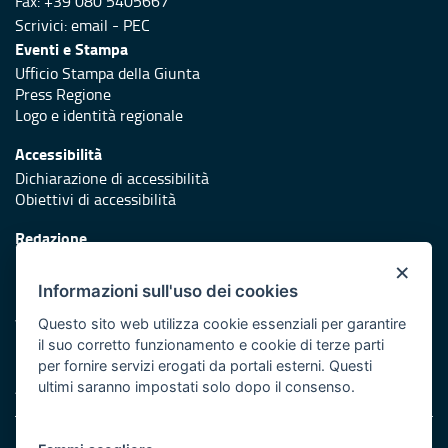
Fax: +39 080 5405667
Scrivici:
email
-
PEC
Eventi e Stampa
Ufficio Stampa della Giunta
Press Regione
Logo e identità regionale
Accessibilità
Dichiarazione di accessibilità
Obiettivi di accessibilità
Redazione
Responsabili di pubblicazione
×
Informazioni sull'uso dei cookies
Protezione civile
Vai al sito di Protezione Civile Puglia
Questo sito web utilizza cookie essenziali per garantire
il suo corretto funzionamento e cookie di terze parti
Iniziativa finanziata con risorse del POR Puglia 2014/2020 -
per fornire servizi erogati da portali esterni. Questi
Asse XI
ultimi saranno impostati solo dopo il consenso.
Note legali