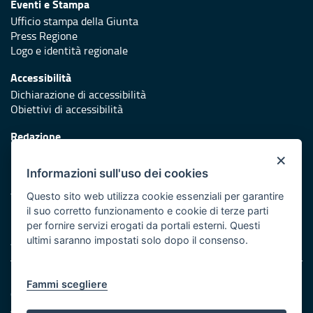
Eventi e Stampa
Ufficio stampa della Giunta
Press Regione
Logo e identità regionale
Accessibilità
Dichiarazione di accessibilità
Obiettivi di accessibilità
Redazione
Responsabili di pubblicazione
×
Informazioni sull'uso dei cookies
Protezione civile
Vai al sito di Protezione Civile Puglia
Questo sito web utilizza cookie essenziali per garantire
il suo corretto funzionamento e cookie di terze parti
Iniziativa finanziata con risorse del POR Puglia 2014/2020 -
per fornire servizi erogati da portali esterni. Questi
Asse XI
ultimi saranno impostati solo dopo il consenso.
Note legali
Fammi scegliere
Cookie e privacy
Amministrazione trasparente