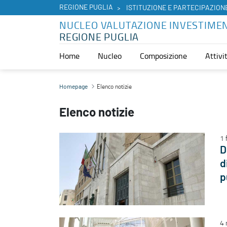
REGIONE PUGLIA
ISTITUZIONE E PARTECIPAZION
NUCLEO VALUTAZIONE INVESTIMEN
REGIONE PUGLIA
Home
Nucleo
Composizione
Attivi
Elenco notizie - Nucleo Valutazione Investimenti Pubblici
Elenco notizie
Homepage
Elenco notizie
1 
D
d
p
4 