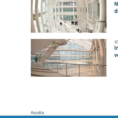
N
d
30
I
v
Ascolta