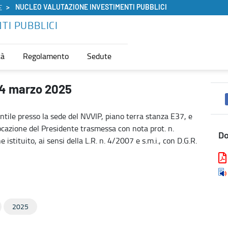
NUCLEO VALUTAZIONE INVESTIMENTI PUBBLICI
E
TI PUBBLICI
tà
Regolamento
Sedute
 Investimenti Pubblici
24 marzo 2025
entile presso la sede del NVVIP, piano terra stanza E37, e
cazione del Presidente trasmessa con nota prot. n.
D
istituito, ai sensi della L.R. n. 4/2007 e s.m.i., con D.G.R.
2025