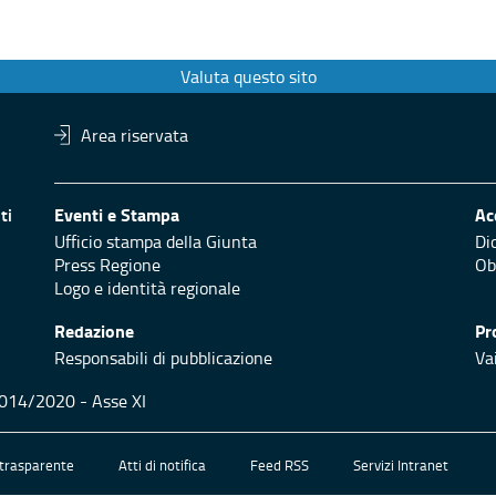
Valuta questo sito
Area riservata
ti
Eventi e Stampa
Ac
Ufficio stampa della Giunta
Di
Press Regione
Obi
Logo e identità regionale
Redazione
Pr
Responsabili di pubblicazione
Vai
 2014/2020 - Asse XI
trasparente
Atti di notifica
Feed RSS
Servizi Intranet