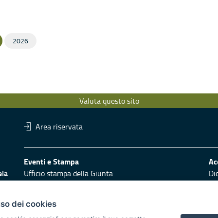
2026
Valuta questo sito
Area riservata
Eventi e Stampa
Ac
ela
Ufficio stampa della Giunta
Di
Press Regione
Obi
Logo e identità regionale
uso dei cookies
Redazione
Pr