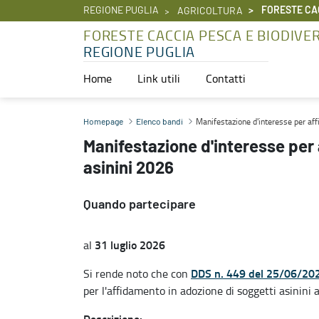
REGIONE PUGLIA
FORESTE CAC
AGRICOLTURA
FORESTE CACCIA PESCA E BIODIVE
REGIONE PUGLIA
Home
Link utili
Contatti
Manifestazione d'interesse per affidamento in adozione di soggetti
Manifestazione d'interesse per aff
Homepage
Elenco bandi
Manifestazione d'interesse per 
asinini 2026
Quando partecipare
31 luglio 2026
al
DDS n. 449 del 25/06/20
Si rende noto che con
per l'affidamento in adozione di soggetti asinini a
Descrizione: