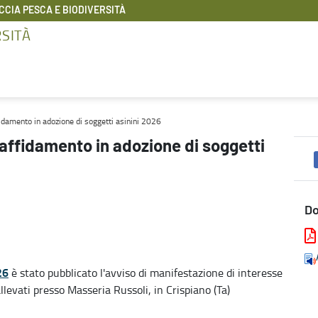
CIA PESCA E BIODIVERSITÀ
RSITÀ
 asinini 2026 - Foreste caccia pesca e biodiversità
idamento in adozione di soggetti asinini 2026
affidamento in adozione di soggetti
D
26
è stato pubblicato l'avviso di manifestazione di interesse
llevati presso Masseria Russoli, in Crispiano (Ta)