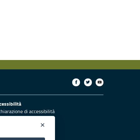
cessibilità
chiarazione di accessibilità
ettivi di accessibilità
×
otezione civile