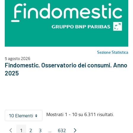
Sezione Statistica
5 agosto 2026
Findomestic. Osservatorio dei consumi. Anno
2025
Mostrati 1 - 10 su 6.311 risultati.
10 Elementi
Per pagina
1
2
3
...
632
Pagina Precedente
Pagina Seguente
Pagina
Pagina
Pagina
Pagine intermedie
Pagina