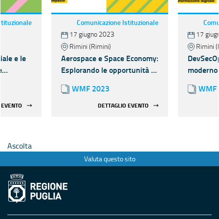
tituzionale
Comunicazione Istituzionale
Comun
17 giugno 2023
17 giug
Rimini (Rimini)
Rimini (
iale e le
Aerospace e Space Economy:
DevSecOp
e
Esplorando le opportunità e
moderno 
sfide dell'industria spaziale
della cyb
WMF 2023
WMF 
er il
 EVENTO
DETTAGLIO EVENTO
Ascolta
Valuta questo sito