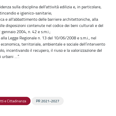
enza sulla disciplina dell'attività edilizia e, in particolare,
tincendio e igienico-sanitarie;
ica e all'abbattimento delle barriere architettoniche, alla
lle disposizioni contenute nel codice dei beni culturali e del
2 gennaio 2004, n. 42 e s.m.i.;
i alla Legge Regionale n. 13 del 10/06/2008 e s.m.i., nel
tà economica, territoriale, ambientale e sociale dell’intervento
o, incentivando il recupero, il riuso e la valorizzazione del
i urbani …”.
itti e Cittadinanza
PR 2021-2027