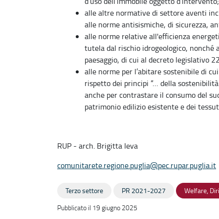
d’uso dell’immobile oggetto d’intervento;
alle altre normative di settore aventi incid
alle norme antisismiche, di sicurezza, an
alle norme relative all'efficienza energet
tutela dal rischio idrogeologico, nonché a
paesaggio, di cui al decreto legislativo 2
alle norme per l’abitare sostenibile di cu
rispetto dei principi “… della sostenibili
anche per contrastare il consumo del suol
patrimonio edilizio esistente e dei tessut
RUP - arch. Brigitta Ieva
comunitarete.regione.puglia@pec.rupar.puglia.it
Terzo settore
PR 2021-2027
Welfare, Dir
Pubblicato il 19 giugno 2025