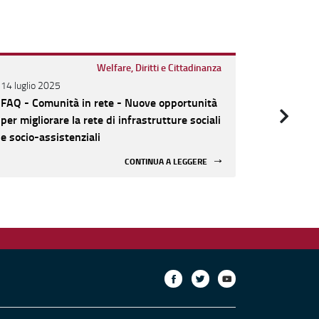
Welfare, Diritti e Cittadinanza
14 luglio 2025
19 giugno 
FAQ - Comunità in rete - Nuove opportunità
Comunità i
per migliorare la rete di infrastrutture sociali
nuovo avv
e socio-assistenziali
infrastrut
CONTINUA A LEGGERE