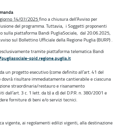
domanda
l giorno 14/07/2025
fino a chiusura dell’Avviso per
lusione del programma. Tuttavia, i Soggetti proponenti
o sulla piattaforma Bandi PugliaSociale, dal 20.06.2025,
Avviso sul Bollettino Ufficiale della Regione Puglia (BURP) .
 esclusivamente tramite piattaforma telematica Bandi
//pugliasociale-spid.regione.puglia.it
a un progetto esecutivo (come definito all’art. 41 del
che dovrà risultare immediatamente cantierabile e ciascuna
nzione straordinaria/restauro e risanamento
 dall’art. 3 c. 1 lett. da b) a d) del D.P.R. n. 380/2001 e
dere forniture di beni e/o servizi tecnici.
ca vigente, ai regolamenti edilizi vigenti, alla destinazione