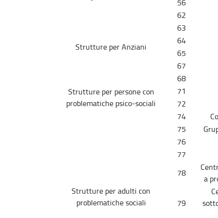
56
62
63
64
Strutture per Anziani
65
67
68
71
Strutture per persone con
problematiche psico-sociali
72
74
Co
75
Grup
76
77
Centr
78
a pr
Strutture per adulti con
Ce
problematiche sociali
79
sott