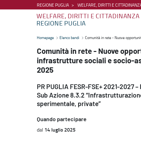
REGIONE PUGLIA
WELFARE, DIRITTI E CITTADINANZ
WELFARE, DIRITTI E CITTADINANZA
REGIONE PUGLIA
Comunità in rete - Nuove opportunità per migliorare la rete di infra
Homepage
Elenco bandi
Comunità in rete - Nuove opportunità
Comunità in rete - Nuove opport
infrastrutture sociali e socio-a
2025
PR PUGLIA FESR-FSE+ 2021-2027 – Pri
Sub Azione 8.3.2 “Infrastrutturazione
sperimentale, private”
Quando partecipare
14 luglio 2025
dal