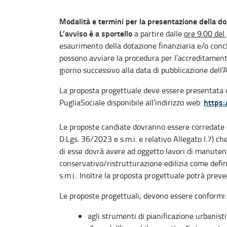
Modalità e termini per la presentazione della 
L’avviso è a sportello
a partire dalle
ore 9:00 de
esaurimento della dotazione finanziaria e/o conc
possono avviare la procedura per l’accreditament
giorno successivo alla data di pubblicazione dell’
La proposta progettuale deve essere presentata
https:
PugliaSociale disponibile all’indirizzo web:
Le proposte candiate dovranno essere corredate d
D.Lgs. 36/2023 e s.m.i. e relativo Allegato I.7) 
di esse dovrà avere ad oggetto lavori di manute
conservativo/ristrutturazione edilizia come definiti
s.m.i.. Inoltre la proposta progettuale potrà preve
Le proposte progettuali, devono essere conformi:
agli strumenti di pianificazione urbanisti