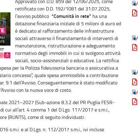
Approvato con D.D. 859 del 12/06/2025, come
rettificato con D.D. 192/1081 del 31.07.2025,
“Comunità in rete”
l’avviso pubblico
ha una
dotazione finanziaria iniziale di 5 milioni di euro ed
è dedicato al rafforzamento delle infrastrutture
sociali attraverso il finanziamento di interventi di
manutenzione, ristrutturazione e adeguamento
normativo degli immobili in cui si svolgono attività
sociali, socio-assistenziali o educative. La rettifica
“spesa per la Polizza fideiussoria bancaria o assicurativa a
nziario concesso”, quale spesa ammissibile a contribuzione
par. 9.1 dell’Avviso. Conseguentemente è stato modificato
l'Avviso con la nuova voce di costo.
ionale 2021–2027 (Sub‑azione 8.3.2 del PR Puglia FESR-
) di cui all’art. 4 comma 1 del D.Lgs. 117/2017 e s.m.i.,
tore (RUNTS), come di seguito individuati:
016 s.m.i. e al D.Lgs. n. 112/2017 s.m.i., ivi incluse