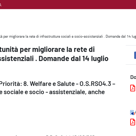
A
strutture sociali e socio-assistenziali . Domande dal 14 luglio 202
 per migliorare la rete di infrastrutture sociali e socio-assistenziali . Domande dal 14 lu
unità per migliorare la rete di
ssistenziali . Domande dal 14 luglio
D
orità: 8. Welfare e Salute - O.S.RSO4.3 –
 sociale e socio - assistenziale, anche