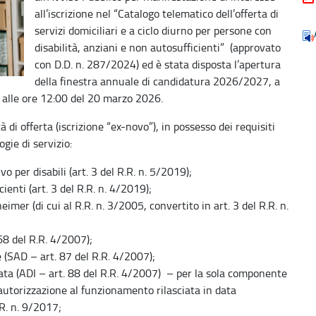
all’iscrizione nel “Catalogo telematico dell’offerta di
servizi domiciliari e a ciclo diurno per persone con
disabilità, anziani e non autosufficienti” (approvato
con D.D. n. 287/2024) ed è stata disposta l’apertura
della finestra annuale di candidatura 2026/2027, a
o alle ore 12:00 del 20 marzo 2026.
 di offerta (iscrizione “ex-novo”), in possesso dei requisiti
ogie di servizio:
o per disabili (art. 3 del R.R. n. 5/2019);
enti (art. 3 del R.R. n. 4/2019);
imer (di cui al R.R. n. 3/2005, convertito in art. 3 del R.R. n.
68 del R.R. 4/2007);
e (SAD – art. 87 del R.R. 4/2007);
rata (ADI – art. 88 del R.R. 4/2007) – per la sola componente
i autorizzazione al funzionamento rilasciata in data
.R. n. 9/2017;