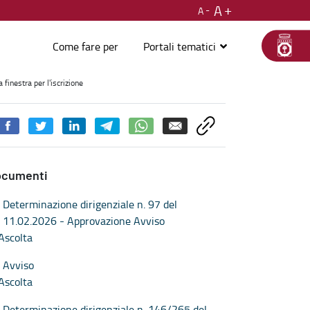
A
A
Come fare per
Portali tematici
a per l'iscrizione - Welfare, diritti e cittadinanza
 finestra per l'iscrizione
ocumenti
Determinazione dirigenziale n. 97 del
11.02.2026 - Approvazione Avviso
Ascolta
Avviso
Ascolta
Determinazione dirigenziale n. 146/265 del