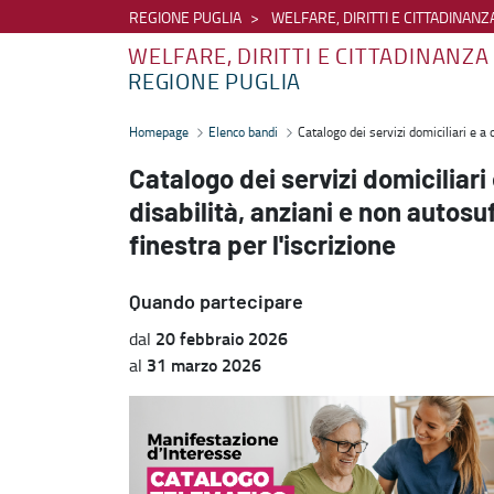
REGIONE PUGLIA
WELFARE, DIRITTI E CITTADINANZ
WELFARE, DIRITTI E CITTADINANZA
REGIONE PUGLIA
Catalogo dei servizi domiciliari e a ciclo diurno per persone con disab
Homepage
Elenco bandi
Catalogo dei servizi domiciliari e a c
Catalogo dei servizi domiciliari
disabilità, anziani e non autosuff
finestra per l'iscrizione
Quando partecipare
20 febbraio 2026
dal
31 marzo 2026
al