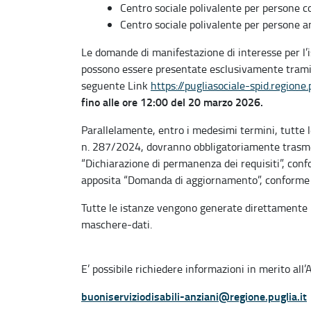
Centro sociale polivalente per persone co
Centro sociale polivalente per persone an
Le domande di manifestazione di interesse per l’i
possono essere presentate esclusivamente tramit
seguente Link
https://pugliasociale-spid.regione.p
fino alle ore 12:00 del 20 marzo 2026.
Parallelamente, entro i medesimi termini, tutte le 
n. 287/2024, dovranno obbligatoriamente trasmet
“Dichiarazione di permanenza dei requisiti”, confo
apposita “Domanda di aggiornamento”, conforme al
Tutte le istanze vengono generate direttamente 
maschere-dati.
E’ possibile richiedere informazioni in merito all’
buoniserviziodisabili-anziani@regione.puglia.it