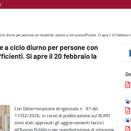
A
ilità, anziani e non autosufficienti. Si apre il 20 febbraio la finestr
iclo diurno per persone con disabilità, anziani e non autosufficienti. Si apre il 20 febbraio la
 e a ciclo diurno per persone con
icienti. Si apre il 20 febbraio la
D
Con Determinazione dirigenziale n. 97 del
11/02/2026, in corso di pubblicazione sul BURP,
sono stati approvati gli aggiornamenti tecnici
all’Avviso Pubblico per manifestazione di interesse