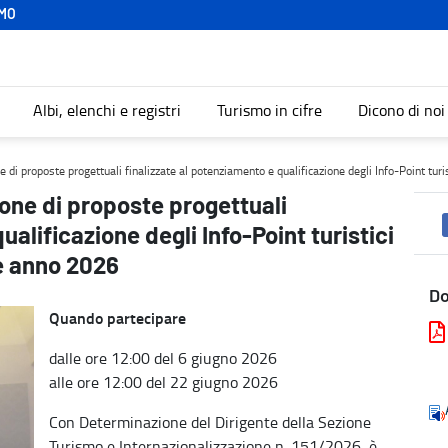
MO
Albi, elenchi e registri
Turismo in cifre
Dicono di noi
zzate al potenziamento e qualificazione degli Info-Point turistici a
ne di proposte progettuali finalizzate al potenziamento e qualificazione degli Info-Point tur
ione di proposte progettuali
ualificazione degli Info-Point turistici
le anno 2026
D
Quando partecipare
dalle ore 12:00 del 6 giugno 2026
alle ore 12:00 del 22 giugno 2026
Con Determinazione del Dirigente della Sezione
Turismo e Internazionalizzazione n. 151/2026, è