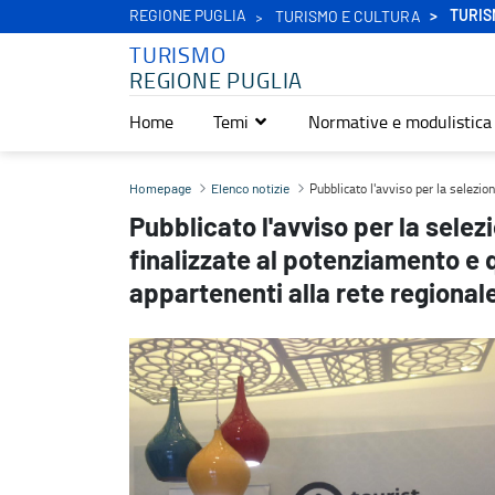
REGIONE PUGLIA
TURIS
TURISMO E CULTURA
TURISMO
REGIONE PUGLIA
Home
Temi
Normative e modulistica
Pubblicato l'avviso per la selezione di proposte progettuali finali
Pubblicato l'avviso per la selezio
Homepage
Elenco notizie
Pubblicato l'avviso per la selez
finalizzate al potenziamento e q
appartenenti alla rete regiona