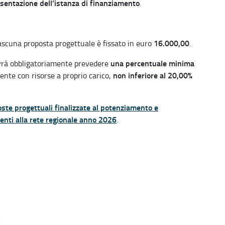
resentazione dell’istanza di finanziamento
.
16.000,00
iascuna proposta progettuale è fissato in euro
.
una percentuale minima
ovrà obbligatoriamente prevedere
non inferiore al 20,00%
nte con risorse a proprio carico,
oste progettuali finalizzate al potenziamento e
nenti alla rete regionale anno 2026
.