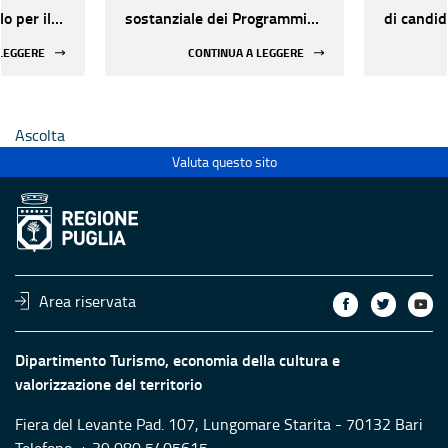
o per il
sostanziale dei Programmi
di candid
tà di
annuali 2026
dell'agg
 LEGGERE
CONTINUA A LEGGERE
 -
punteggi
7
valutazio
riesame P
Ascolta
20/05/20
presenta
Valuta questo sito
Program
Area riservata
Dipartimento Turismo, economia della cultura e
valorizzazione del territorio
Fiera del Levante Pad. 107, Lungomare Starita - 70132 Bari
Telefono: + 39 080 5405615