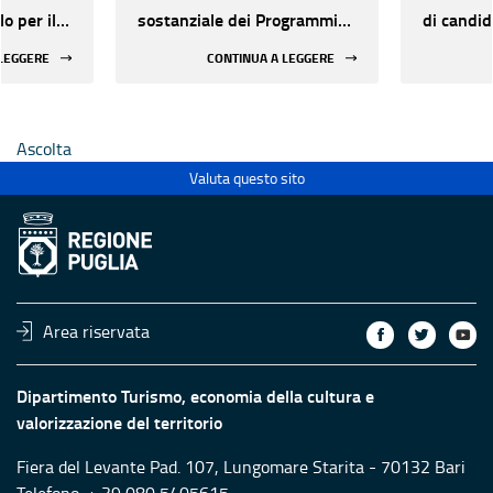
o per il
sostanziale dei Programmi
di candid
tà di
annuali 2026
dell'agg
 LEGGERE
CONTINUA A LEGGERE
 -
punteggi
7
valutazio
riesame P
Ascolta
20/05/20
presenta
Valuta questo sito
Program
Area riservata
Dipartimento Turismo, economia della cultura e
valorizzazione del territorio
Fiera del Levante Pad. 107, Lungomare Starita - 70132 Bari
Telefono: + 39 080 5405615