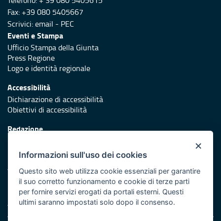
Fax: +39 080 5405667
Scrivici:
email
-
PEC
Eventi e Stampa
Ufficio Stampa della Giunta
Press Regione
Logo e identità regionale
Accessibilità
Dichiarazione di accessibilità
Obiettivi di accessibilità
Redazione
Responsabili di pubblicazione
×
Informazioni sull'uso dei cookies
Protezione civile
Vai al sito di Protezione Civile Puglia
Questo sito web utilizza cookie essenziali per garantire
il suo corretto funzionamento e cookie di terze parti
Iniziativa finanziata con risorse del POR Puglia 2014/2020 -
per fornire servizi erogati da portali esterni. Questi
Asse XI
ultimi saranno impostati solo dopo il consenso.