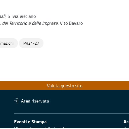
ali
, Silvia Visciano
 del Territorio e delle Imprese,
Vito Bavaro
rmazioni
PR21-27
Valuta questo sito
Area riservata
Eventi e Stampa
Ac
Ufficio stampa della Giunta
Di