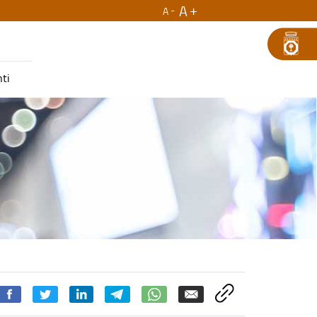
A
A
ti