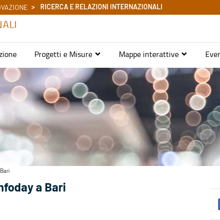
RICERCA E RELAZIONI INTERNAZIONALI
OVAZIONE
NALI
zione
Progetti e Misure
Mappe interattive
Even
Bari
nfoday a Bari