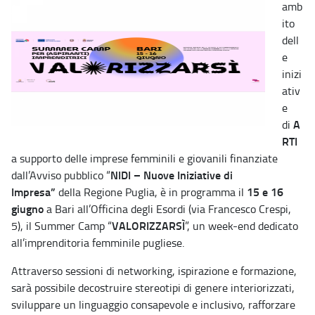
amb
ito
dell
e
inizi
ativ
e
A
di
RTI
a supporto delle imprese femminili e giovanili finanziate
NIDI – Nuove Iniziative di
dall’Avviso pubblico “
Impresa”
15 e 16
della Regione Puglia, è in programma il
giugno
a Bari all’Officina degli Esordi (via Francesco Crespi,
VALORIZZARSÌ
5), il Summer Camp “
”, un week-end dedicato
all’imprenditoria femminile pugliese.
Attraverso sessioni di networking, ispirazione e formazione,
sarà possibile decostruire stereotipi di genere interiorizzati,
sviluppare un linguaggio consapevole e inclusivo, rafforzare