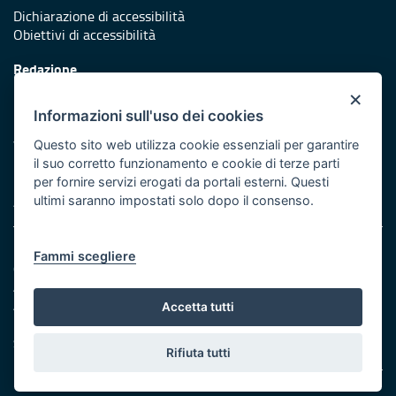
Dichiarazione di accessibilità
Obiettivi di accessibilità
Redazione
Responsabili di pubblicazione
×
Informazioni sull'uso dei cookies
Protezione civile
Vai al sito di Protezione Civile Puglia
Questo sito web utilizza cookie essenziali per garantire
il suo corretto funzionamento e cookie di terze parti
Iniziativa finanziata con risorse del POR Puglia 2014/2020 -
per fornire servizi erogati da portali esterni. Questi
Asse XI
ultimi saranno impostati solo dopo il consenso.
Note legali
Fammi scegliere
Cookie e privacy
Amministrazione trasparente
Atti di notifica
Accetta tutti
Feed RSS
Servizi Intranet
Rifiuta tutti
© Regione Puglia