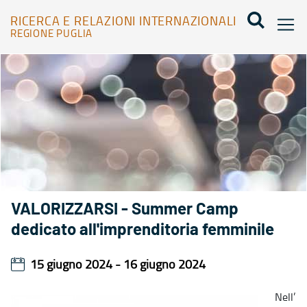
RICERCA E RELAZIONI INTERNAZIONALI
REGIONE PUGLIA
Agenda - Ricerca e relazioni internazionali
VALORIZZARSI - Summer Camp
dedicato all'imprenditoria femminile
15 giugno 2024 - 16 giugno 2024
Nell’