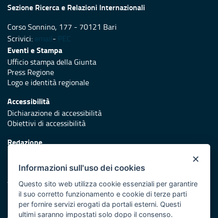
Sezione Ricerca e Relazioni Internazionali
Corso Sonnino, 177 - 70121 Bari
Scrivici:
email
-
PEC
Eventi e Stampa
Ufficio stampa della Giunta
Press Regione
Logo e identità regionale
Accessibilità
Dichiarazione di accessibilità
Obiettivi di accessibilità
Redazione
Responsabili di pubblicazione
×
Informazioni sull'uso dei cookies
Protezione civile
Vai al sito di Protezione Civile Puglia
Questo sito web utilizza cookie essenziali per garantire
il suo corretto funzionamento e cookie di terze parti
Iniziativa finanziata con risorse del POR Puglia 2014/2020 -
per fornire servizi erogati da portali esterni. Questi
Asse XI
ultimi saranno impostati solo dopo il consenso.