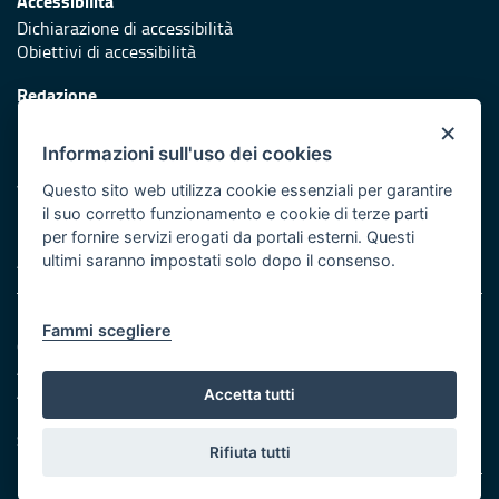
Accessibilità
Dichiarazione di accessibilità
Obiettivi di accessibilità
Redazione
Responsabili di pubblicazione
×
Informazioni sull'uso dei cookies
Protezione civile
Vai al sito di Protezione Civile Puglia
Questo sito web utilizza cookie essenziali per garantire
il suo corretto funzionamento e cookie di terze parti
Iniziativa finanziata con risorse del POR Puglia 2014/2020 -
per fornire servizi erogati da portali esterni. Questi
Asse XI
ultimi saranno impostati solo dopo il consenso.
Note legali
Fammi scegliere
Cookie e privacy
Amministrazione trasparente
Atti di notifica
Accetta tutti
Feed RSS
Servizi Intranet
Rifiuta tutti
© Regione Puglia