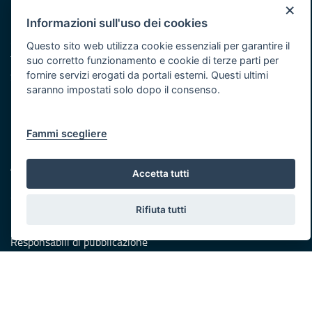
×
Dipartimento Sviluppo economico
Informazioni sull'uso dei cookies
Corso Sonnino, 177 - 70121 Bari
Questo sito web utilizza cookie essenziali per garantire il
Telefono: +39 080 5406924 +39 080 5403705
suo corretto funzionamento e cookie di terze parti per
fornire servizi erogati da portali esterni. Questi ultimi
Scrivici:
email
-
PEC
saranno impostati solo dopo il consenso.
Eventi e Stampa
Ufficio stampa della Giunta
Press Regione
Fammi scegliere
Logo e identità regionale
Accessibilità
Accetta tutti
Dichiarazione di accessibilità
Obiettivi di accessibilità
Rifiuta tutti
Redazione
Responsabili di pubblicazione
Protezione civile
Vai al sito di Protezione Civile Puglia