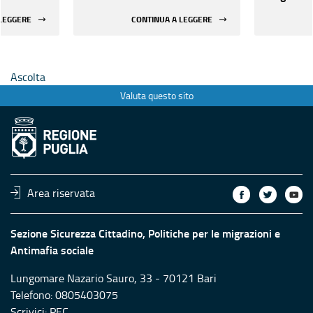
COMUNI”
Commissi
 LEGGERE
CONTINUA A LEGGERE
Ascolta
Valuta questo sito
Area riservata
Sezione Sicurezza Cittadino, Politiche per le migrazioni e
Antimafia sociale
Lungomare Nazario Sauro, 33 - 70121 Bari
Telefono: 0805403075
Scrivici:
PEC