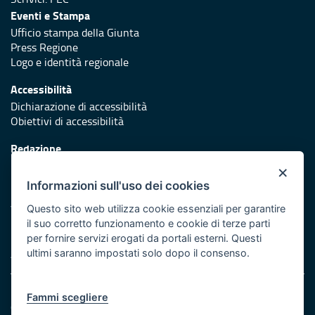
Eventi e Stampa
Ufficio stampa della Giunta
Press Regione
Logo e identità regionale
Accessibilità
Dichiarazione di accessibilità
Obiettivi di accessibilità
Redazione
Responsabili di pubblicazione
×
Informazioni sull'uso dei cookies
Protezione civile
Vai al sito di Protezione Civile Puglia
Questo sito web utilizza cookie essenziali per garantire
il suo corretto funzionamento e cookie di terze parti
Iniziativa finanziata con risorse del POR Puglia 2014/2020 -
per fornire servizi erogati da portali esterni. Questi
Asse XI
ultimi saranno impostati solo dopo il consenso.
Note legali
Fammi scegliere
Cookie e privacy