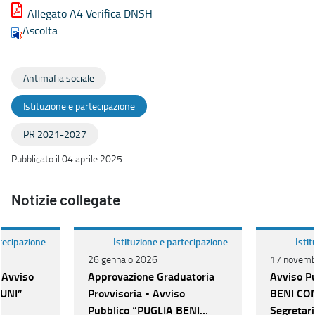
Allegato A4 Verifica DNSH
Ascolta
Antimafia sociale
Istituzione e partecipazione
PR 2021-2027
Pubblicato il 04 aprile 2025
Notizie collegate
rtecipazione
Istituzione e partecipazione
Isti
26 gennaio 2026
17 novemb
 Avviso
Approvazione Graduatoria
Avviso P
UNI”
Provvisoria - Avviso
BENI COM
Pubblico “PUGLIA BENI
Segretari