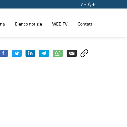
A
A
ina
Elenco notizie
WEB TV
Contatti