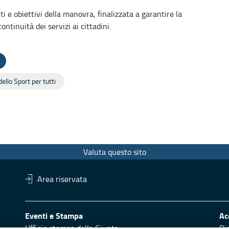
i e obiettivi della manovra, finalizzata a garantire la
ontinuità dei servizi ai cittadini.
ello Sport per tutti
Valuta questo sito
Area riservata
Eventi e Stampa
Ac
Ufficio stampa della Giunta
Di