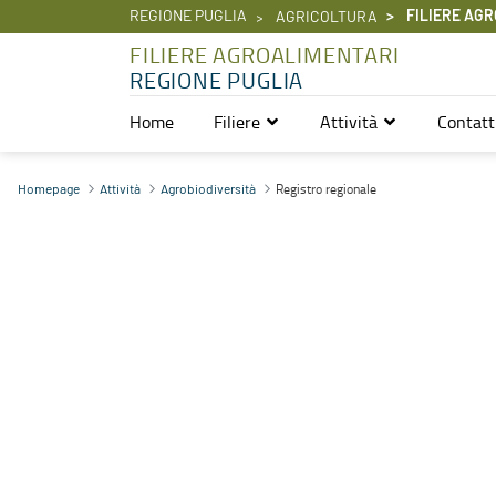
REGIONE PUGLIA
FILIERE AGR
AGRICOLTURA
FILIERE AGROALIMENTARI
REGIONE PUGLIA
Home
Filiere
Attività
Contatt
Registro regionale - Filiere Agroalimentari
Registro regionale
Homepage
Attività
Agrobiodiversità