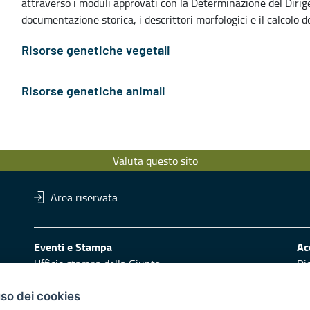
attraverso i moduli approvati con la Determinazione del Dirige
documentazione storica, i descrittori morfologici e il calcolo d
Risorse genetiche vegetali
Risorse genetiche animali
Valuta questo sito
Area riservata
Eventi e Stampa
Ac
Ufficio stampa della Giunta
Di
Press Regione
Obi
Logo e identità regionale
uso dei cookies